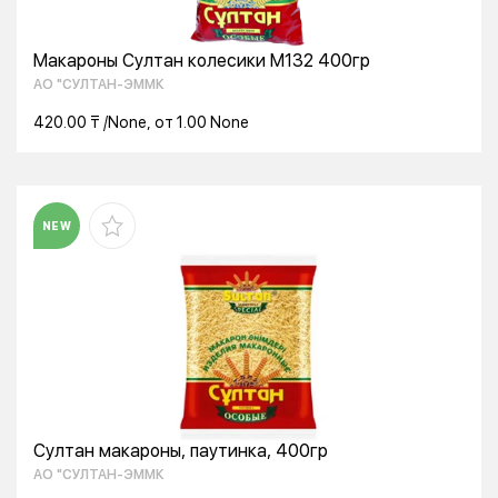
Макароны Султан колесики М132 400гр
АО "СУЛТАН-ЭММК
420.00 ₸ /None, от 1.00 None
NEW
Султан макароны, паутинка, 400гр
АО "СУЛТАН-ЭММК