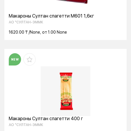
Макароны Султан спагетти М601 1,6кг
АО "СУЛТАН-ЭММК
1620.00 ₸ /None, от 1.00 None
NEW
Макароны Султан спагетти 400 г
АО "СУЛТАН-ЭММК