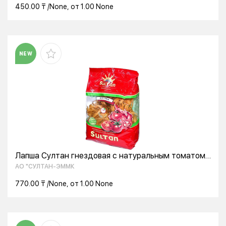
450.00 ₸ /None, от 1.00 None
NEW
Лапша Султан гнездовая с натуральным томатом
5мм М409 400гр
АО "СУЛТАН-ЭММК
770.00 ₸ /None, от 1.00 None