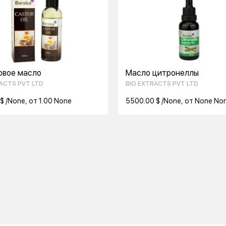
овое масло
Масло цитронеллы
ACTS PVT LTD
BIO EXTRACTS PVT LTD
$ /None, от 1.00 None
5500.00 $ /None, от None No