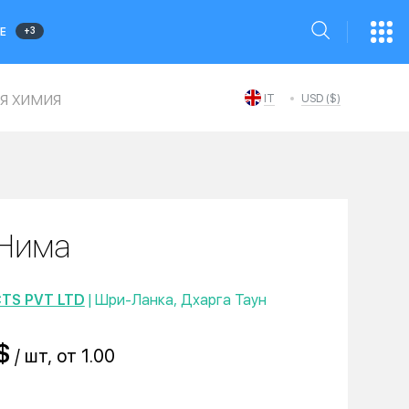
+3
Е
я химия
IT
USD ($)
Нима
TS PVT LTD
| Шри-Ланка, Дхарга Таун
$
/ шт, от 1.00