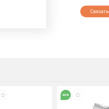
Связать
NEW