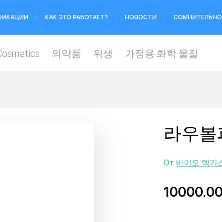
ФИКАЦИИ
КАК ЭТО РАБОТАЕТ?
НОВОСТИ
СОМНИТЕЛЬНО
Cosmetics
의약품
위생
가정용 화학 물질
라우볼
От
바이오 엑기
10000.00