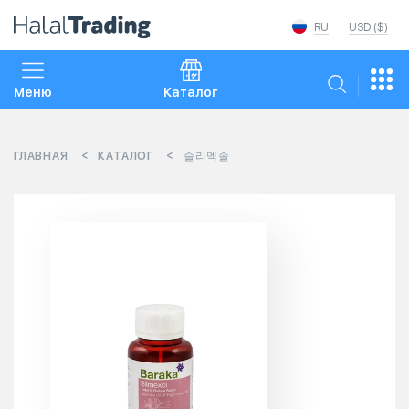
RU
USD ($)
Меню
Каталог
ГЛАВНАЯ
КАТАЛОГ
슬리멕솔