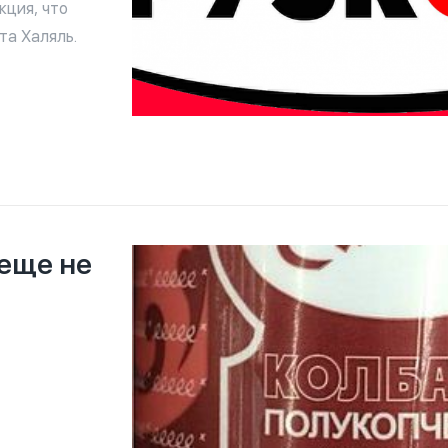
кция, что
та Халяль.
 еще не