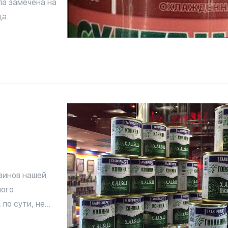
ла замечена на
а.
зинов нашей
ного
по сути, не