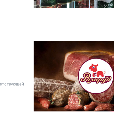
тами Халяль.
тветствующей