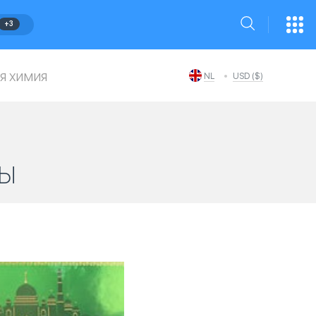
+3
я химия
NL
USD ($)
ы