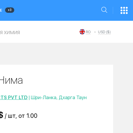
+3
Е
я химия
RO
USD ($)
Нима
TS PVT LTD
| Шри-Ланка, Дхарга Таун
$
/ шт, от 1.00