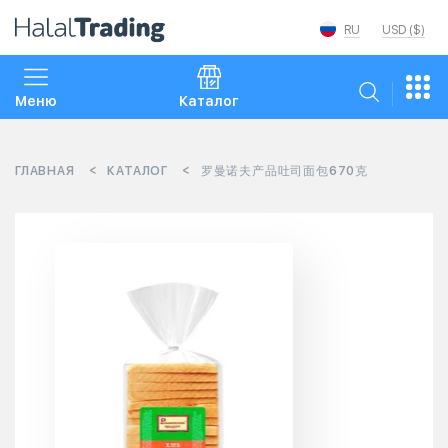
RU
USD ($)
Меню
Каталог
ГЛАВНАЯ
КАТАЛОГ
罗曼诺夫产品吐司面包670克