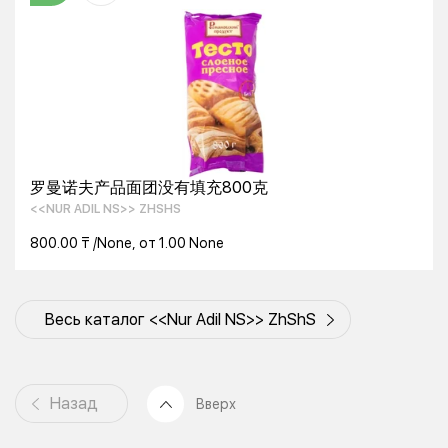
罗曼诺夫产品面团没有填充800克
<<NUR ADIL NS>> ZHSHS
800.00 ₸ /None, от 1.00 None
Весь каталог <<Nur Adil NS>> ZhShS
Назад
Вверх