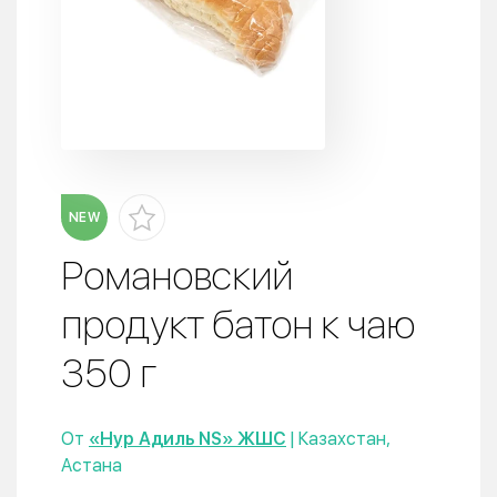
NEW
Романовский
продукт батон к чаю
350 г
От
«Нур Адиль NS» ЖШС
| Казахстан,
Астана