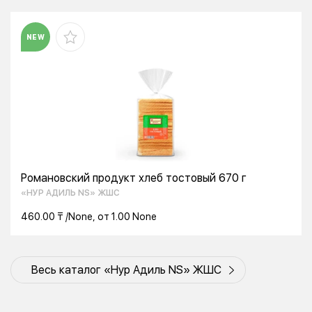
NEW
Романовский продукт хлеб тостовый 670 г
«НУР АДИЛЬ NS» ЖШС
460.00 ₸ /None, от 1.00 None
Весь каталог «Нур Адиль NS» ЖШС