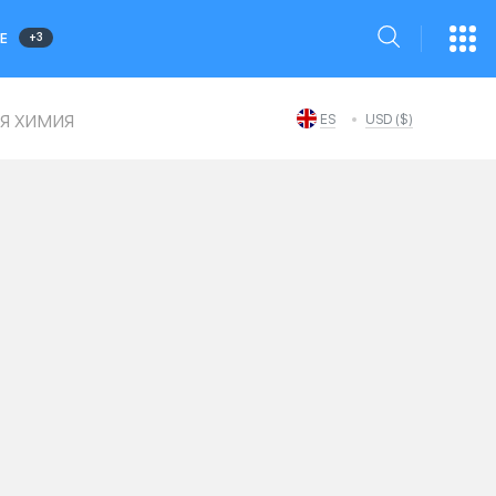
+3
Е
я химия
ES
USD ($)