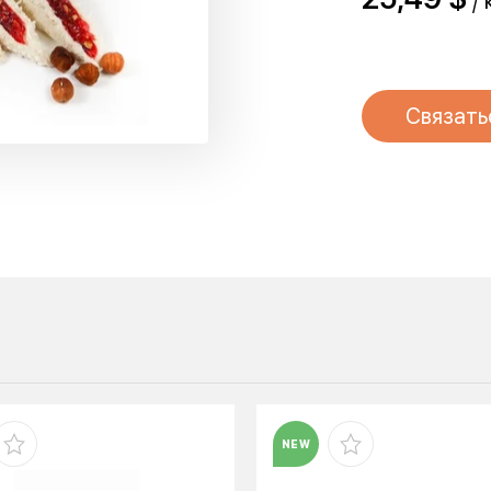
/ 
Связать
NEW