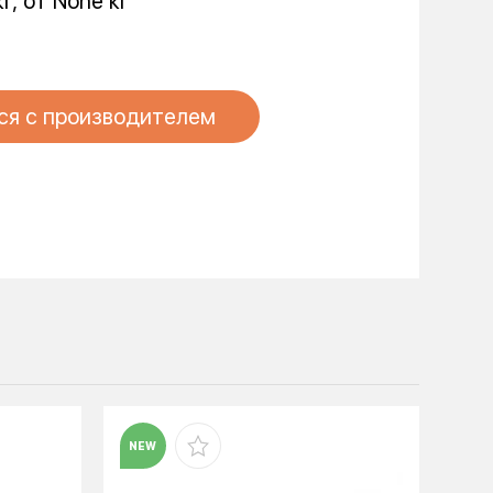
кг, от None кг
ся с производителем
NEW