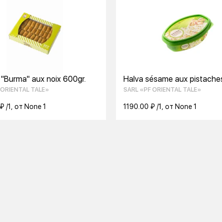
 "Burma" aux noix 600gr.
Halva sésame aux pistaches
 ORIENTAL TALE»
SARL «PF ORIENTAL TALE»
₽ /1, от None 1
1190.00 ₽ /1, от None 1