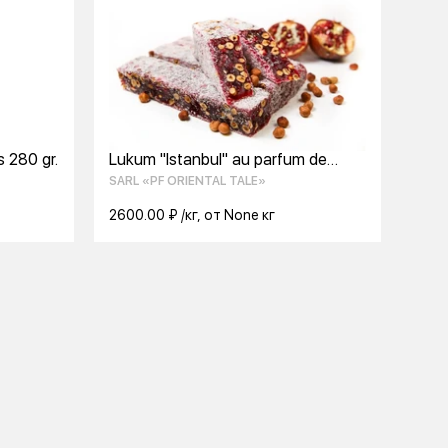
 280 gr.
Lukum "Istanbul" au parfum de
Grenade et de noisette
SARL «PF ORIENTAL TALE»
2600.00 ₽ /кг, от None кг