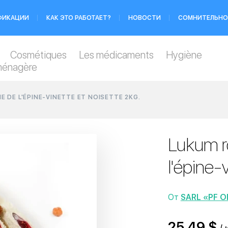
ФИКАЦИИ
КАК ЭТО РАБОТАЕТ?
НОВОСТИ
СОМНИТЕЛЬНО
Cosmétiques
Les médicaments
Hygiène
ménagère
E DE L'ÉPINE-VINETTE ET NOISETTE 2KG.
Lukum r
l'épine-
От
SARL «PF O
25,49 $