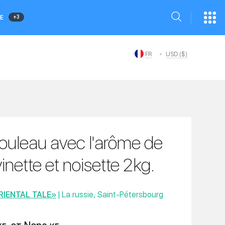
+3
Е
FR
USD ($)
ouleau avec l'arôme de
vinette et noisette 2kg.
RIENTAL TALE»
| La russie, Saint-Pétersbourg