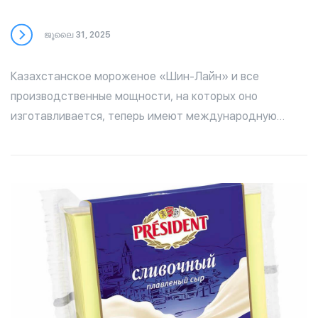
ജൂലൈ 31, 2025
Казахстанское мороженое «Шин-Лайн» и все
производственные мощности, на которых оно
изготавливается, теперь имеют международную
сертификацию, подтверждающую соответствие
требованиям Халяль (Halal). Получены документы,
подтверждающие сертификацию всех
производственны площадок «Шин-Лайн» согласно
международному стандарту GSO 2055.1:2015. В
компании считают, что этот сертификат имеет очень
большое значение как с точки зрения продаж
продукта на внутреннем рынке, так и для экспорта
казахстанского мороженого на рынки стран Азии и
Ближнего Востока, да и не только. Довольно