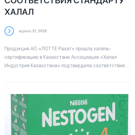
СООТВЕТСТВИЯ СТАНДАРТУ
ХАЛАЛ
ജൂലൈ 31, 2025
Продукция АО «ЛОТТЕ Рахат» прошла халяль-
сертификацию в Казахстане Ассоциация «Халал
Индустрия Казахстана» подтвердила соответствие
225 наименований продукции АО «ЛОТТЕ Рахат»
требованиям стандарта Халал. Сертифицированный
ассортимент включает: 🍫 шоколад, 🍬 конфеты, 🍭
карамель, 🍪 печенье, 🍯 ирис, 🧇 вафли, 🍡 драже, а
также полуфабрикаты шоколадного производства.
Эксперты Ассоциации провели тщательную
инспекцию всех этапов производства, включая
Шымкентскую производственную площадку, и