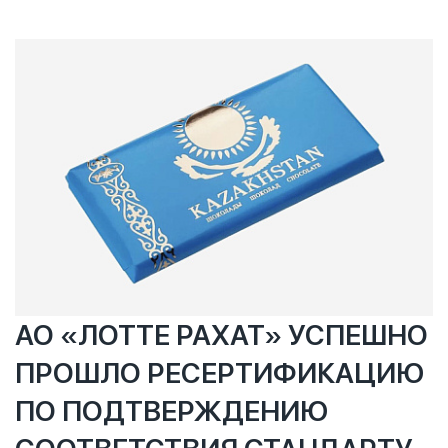
оккупации Палестины. Для повседневных нужд
рекомендуется прибегать к аналогам данных
продукций, не имеющих отношения к Израилю.
Доказательства причастности компаний
опубликованы на сайте Boycott.thewitness.news, внизу
описания каждой компании (кнопка «Proof»). Список не
полный, и дополняется по мере поступления
информации с доказательной базой.
АО «ЛОТТЕ РАХАТ» УСПЕШНО
ПРОШЛО РЕСЕРТИФИКАЦИЮ
ПО ПОДТВЕРЖДЕНИЮ