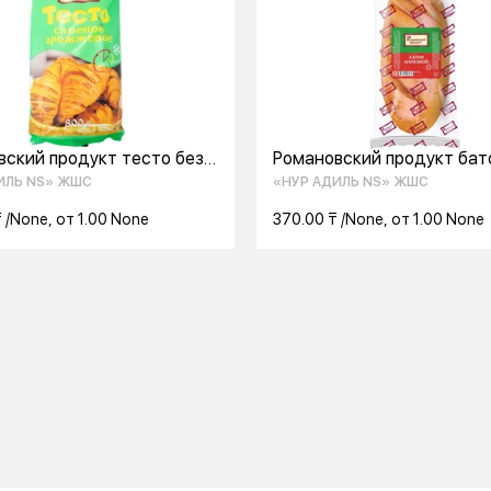
вский продукт тесто без
Романовский продукт бат
 800 г
нарезной 350 г
ИЛЬ NS» ЖШС
«НУР АДИЛЬ NS» ЖШС
 /None, от 1.00 None
370.00 ₸ /None, от 1.00 None