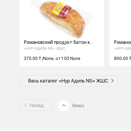
Романовский продукт батон к
Романо
чаю 350 г
начинки
«НУР АДИЛЬ NS» ЖШС
«НУР АД
375.00 ₸ /None, от 1.00 None
800.00 ₸
Весь каталог «Нур Адиль NS» ЖШС
Назад
Вверх