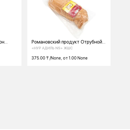
он
Романовский продукт Отрубной
батон 350 г
«НУР АДИЛЬ NS» ЖШС
375.00 ₸ /None, от 1.00 None