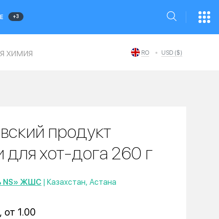
+3
Е
я химия
RO
USD ($)
вский продукт
 для хот-дога 260 г
ь NS» ЖШС
| Казахстан, Астана
, от 1.00