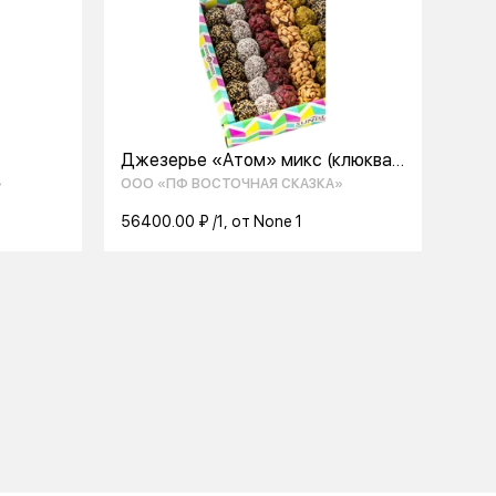
Джезерье «Атом» микс (клюква,
кунжут, кокос.стружка,
»
ООО «ПФ ВОСТОЧНАЯ СКАЗКА»
фисташка, арахис) 2кг.
56400.00 ₽ /1, от None 1