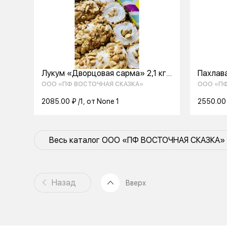
Лукум «Дворцовая сарма» 2,1 кг (
Пахлав
с арахисом)
400гр.
ООО «ПФ ВОСТОЧНАЯ СКАЗКА»
ООО «ПФ
2085.00 ₽ /1, от None 1
2550.00 
Весь каталог ООО «ПФ ВОСТОЧНАЯ СКАЗКА»
Назад
Вверх