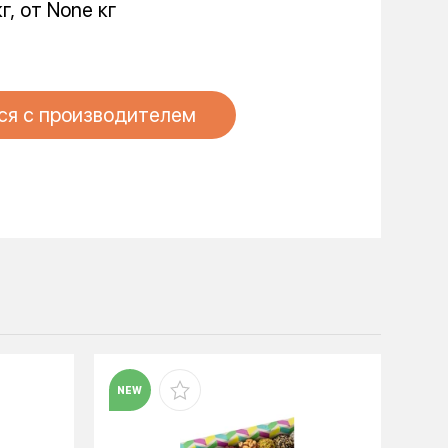
кг, от None кг
ся с производителем
NEW