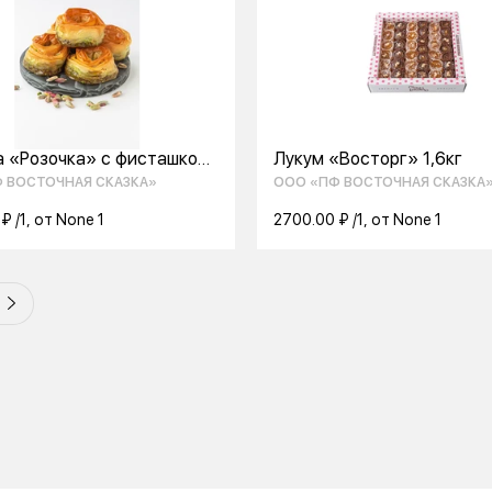
а «Розочка» с фисташкой
Лукум «Восторг» 1,6кг
 ВОСТОЧНАЯ СКАЗКА»
ООО «ПФ ВОСТОЧНАЯ СКАЗКА
₽ /1, от None 1
2700.00 ₽ /1, от None 1