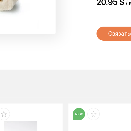
20.95 $
/ 
Связать
NEW