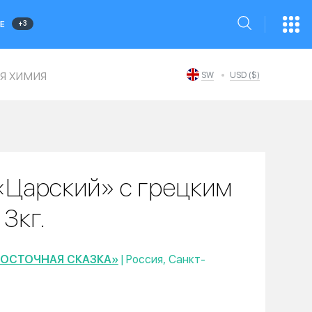
+3
Е
я химия
SW
USD ($)
«Царский» с грецким
3кг.
ВОСТОЧНАЯ СКАЗКА»
| Россия, Санкт-