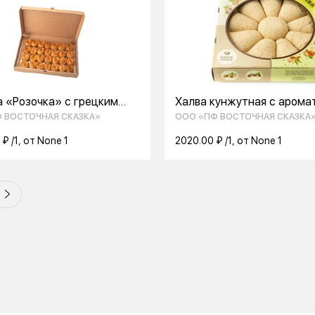
а «Розочка» с грецким
Халва кунжутная с арома
1,650кг
ванили 2,5кг.
 ВОСТОЧНАЯ СКАЗКА»
ООО «ПФ ВОСТОЧНАЯ СКАЗКА
₽ /1, от None 1
2020.00 ₽ /1, от None 1