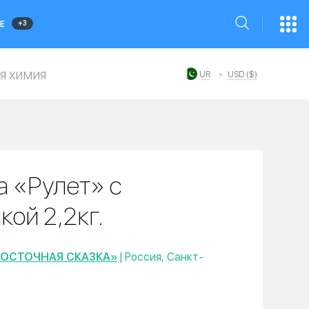
+3
Е
я химия
UR
USD ($)
а «Рулет» с
ой 2,2кг.
ВОСТОЧНАЯ СКАЗКА»
| Россия, Санкт-