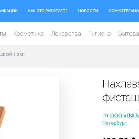
ФИКАЦИИ
КАК ЭТО РАБОТАЕТ?
НОВОСТИ
СОМНИТЕЛЬНО
ты
Косметика
Лекарства
Гигиена
Бытова
КОЙ 2,2КГ.
Пахлав
фисташк
От
ООО «ПФ 
Петербург