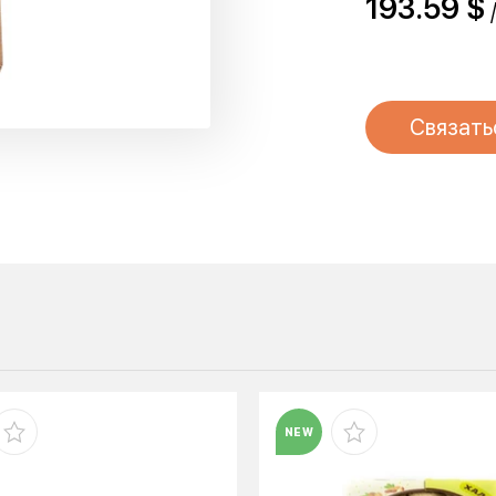
193.59 $
/
Связать
NEW