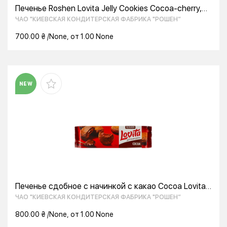
Печенье Roshen Lovita Jelly Cookies Cocoa-cherry,
135г
ЧАО "КИЕВСКАЯ КОНДИТЕРСКАЯ ФАБРИКА "РОШЕН“
700.00 ₴ /None, от 1.00 None
NEW
Печенье сдобное с начинкой с какао Cocoa Lovita
Roshen м/у 127г
ЧАО "КИЕВСКАЯ КОНДИТЕРСКАЯ ФАБРИКА "РОШЕН“
800.00 ₴ /None, от 1.00 None