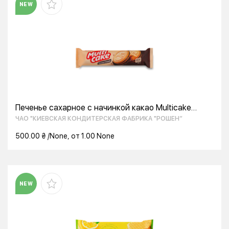
NEW
Печенье сахарное с начинкой какао Multicake
Roshen м/у 180г
ЧАО "КИЕВСКАЯ КОНДИТЕРСКАЯ ФАБРИКА "РОШЕН“
500.00 ₴ /None, от 1.00 None
NEW