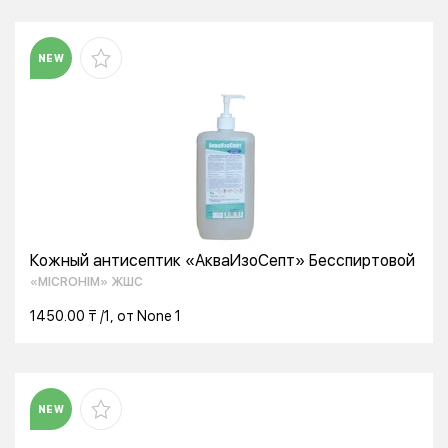
NEW
Кожный антисептик «АкваИзоСепт» Бесспиртовой
«MICROHIM» ЖШС
1450.00 ₸ /1, от None 1
NEW