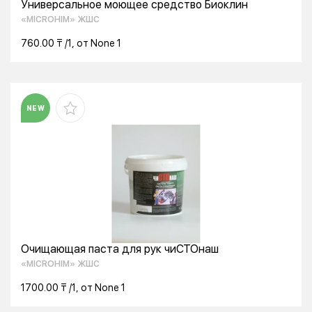
Универсальное моющее средство Биоклин
«MICROHIM» ЖШС
760.00 ₸ /1, от None 1
NEW
Очищающая паста для рук чиСТОнаш
«MICROHIM» ЖШС
1700.00 ₸ /1, от None 1