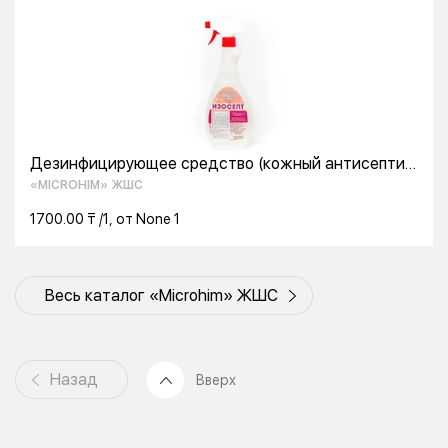
Дезинфицирующее средство (кожный антисептик)
«Изосепт»
«MICROHIM» ЖШС
1700.00 ₸ /1, от None 1
Весь каталог «Microhim» ЖШС
Назад
Вверх