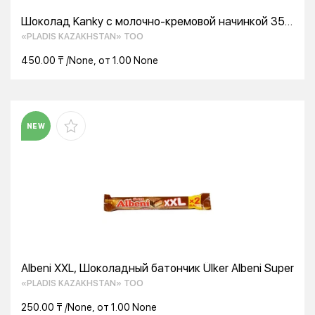
Шоколад Kanky с молочно-кремовой начинкой 35
гр
«PLADIS KAZAKHSTAN» ТОО
450.00 ₸ /None, от 1.00 None
NEW
Albeni XXL, Шоколадный батончик Ülker Albeni Super
«PLADIS KAZAKHSTAN» ТОО
250.00 ₸ /None, от 1.00 None