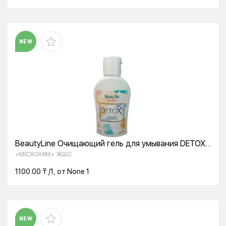
NEW
BeautyLine Очищающий гель для умывания DETOX
for WOMEN
«MICROHIM» ЖШС
1100.00 ₸ /1, от None 1
NEW