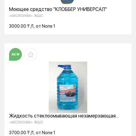
Моющее средство "КЛОББЕР УНИВЕРСАЛ"
«MICROHIM» ЖШС
3000.00 ₸ /1, от None 1
NEW
Жидкость стеклоомывающая незамерзающая
Биоклин
«MICROHIM» ЖШС
3700.00 ₸ /1, от None 1