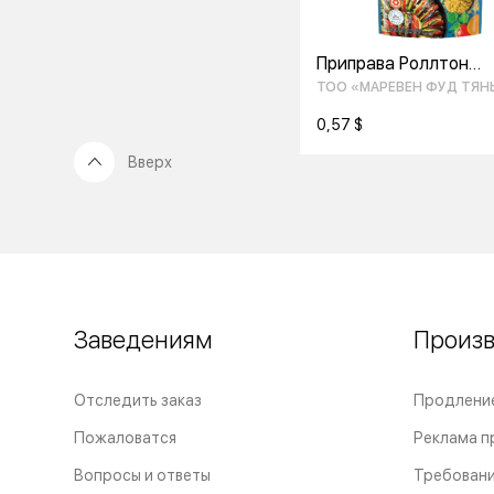
Приправа Роллтон
универсальная 70гр
ТОО «МАРЕВЕН ФУД ТЯН
ШАНЬ»
0,57 $
Вверх
Заведениям
Произ
Отследить заказ
Продлени
Пожаловатся
Реклама п
Вопросы и ответы
Требовани