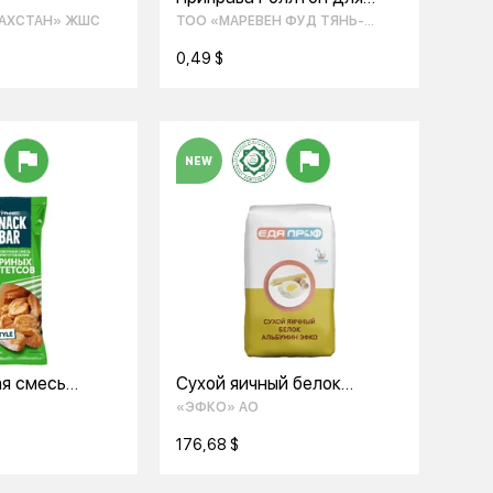
картофеля 70гр
ЗАХСТАН» ЖШС
ТОО «МАРЕВЕН ФУД ТЯНЬ-
ШАНЬ»
0,49 $
NEW
я смесь
Сухой яичный белок
 куриных
альбумин ЭФКО
«ЭФКО» АО
40г
(повышенной
взбиваемости,
176,68 $
обессахаренный) для безе
и меренг