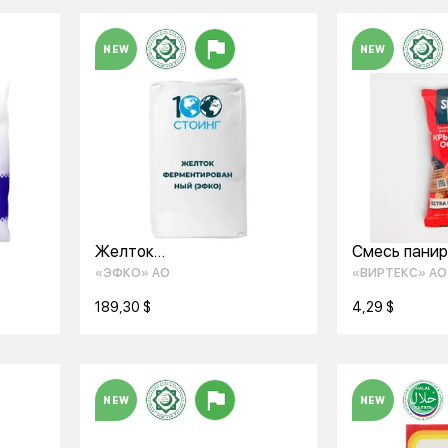
NEW
NEW
Желток
Смесь панир
мол
ферментированный (ЭФКО)
приготовлен
«ЭФКО» АО
«ВИРТЕКС» АО
крылышек ГУ
189,30 $
4,29 $
NEW
NEW