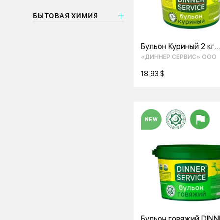
БЫТОВАЯ ХИМИЯ
Бульон Куриный 2 кг
"DINNER SERVICE"
«ДИННЕР СЕРВИС» ООО
18,93 $
NEW
Бульон говяжий DINN