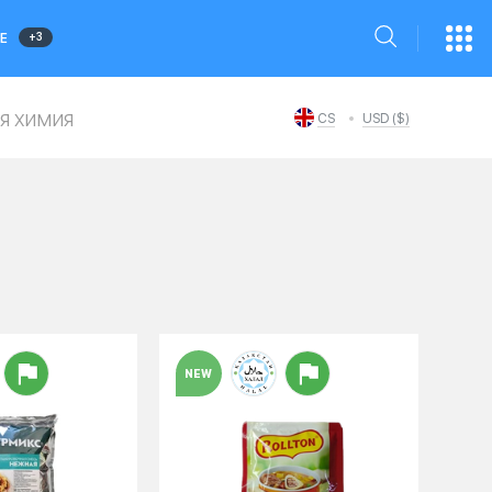
+3
Е
я химия
CS
USD ($)
NEW