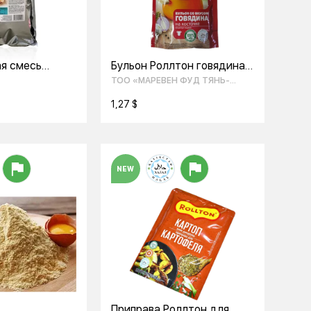
я смесь
Бульон Роллтон говядина
микс" 2кг
на косточке 90гр
ТОО «МАРЕВЕН ФУД ТЯНЬ-
ШАНЬ»
1,27 $
NEW
Приправа Роллтон для