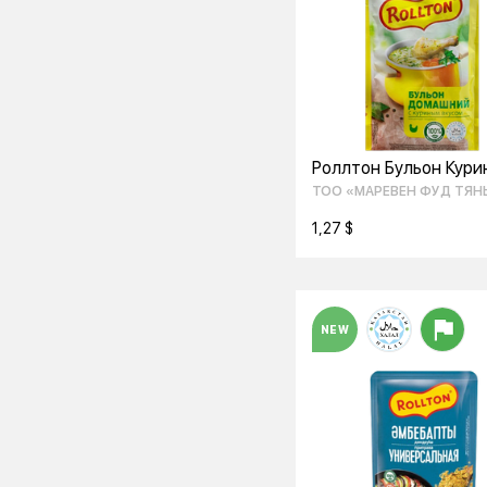
Роллтон Бульон Кури
Домашний 90Гр.
ТОО «МАРЕВЕН ФУД ТЯН
ШАНЬ»
1,27 $
NEW