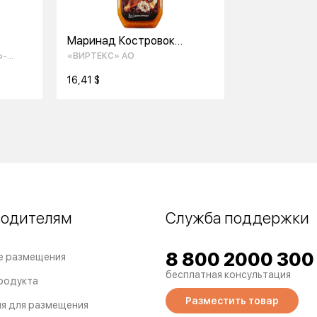
Маринад Костровок
Жарим мясо для курицы
Ь-
«ВИРТЕКС» АО
300г
16,41 $
водителям
Служба поддержки
8 800 2000 300
е размещения
бесплатная консультация
родукта
Разместить товар
я для размещения