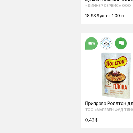
SERVICE 2 кг
«ДИННЕР СЕРВИС» ООО
18,93 $ /кг от 1.00 кг
NEW
Приправа Роллтон д
плова 70гр
ТОО «МАРЕВЕН ФУД ТЯН
ШАНЬ»
0,42 $