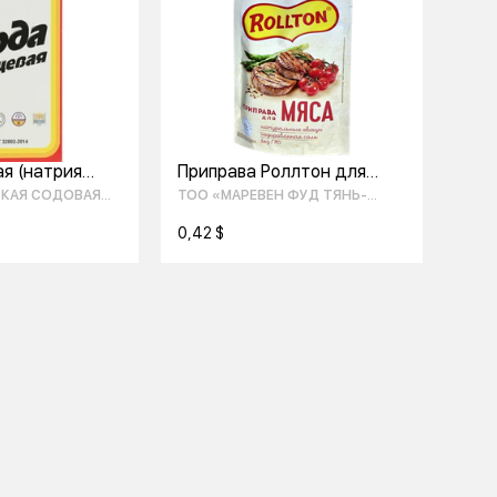
я (натрия
Приправа Роллтон для
ат), порошок
мяса 70гр
СКАЯ СОДОВАЯ
ТОО «МАРЕВЕН ФУД ТЯНЬ-
ШАНЬ»
0,42 $