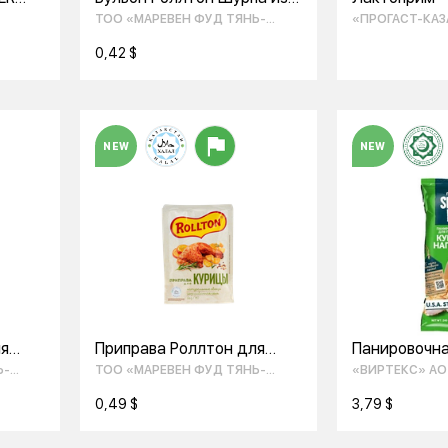
говядины с овощами и
ТОО «МАРЕВЕН ФУД ТЯНЬ-
«ПРОГАСТ-КА
специями 90 г
ШАНЬ»
0,42 $
NEW
NEW
ля
Приправа Роллтон для
Панировочна
курицы 70гр
Гурмикс для
Ь-
ТОО «МАРЕВЕН ФУД ТЯНЬ-
«ВИРТЕКС» АО
наггетсов 2
ШАНЬ»
0,49 $
3,79 $