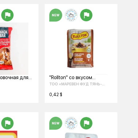
NEW
овочная для
"Rollton" со вкусом
ия острых
говядины, бульон
ТОО «МАРЕВЕН ФУД ТЯНЬ-
РМИКС, 240 г
домашний 90г
ШАНЬ»
0,42 $
NEW