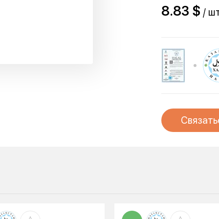
8.83 $
/ шт
Связать