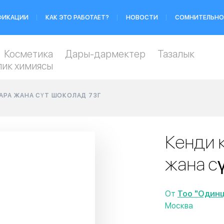
ФИКАЦИИ
КАК ЭТО РАБОТАЕТ?
НОВОСТИ
СОМНИТЕЛЬНО
Косметика
Дары-дармектер
Тазалык
лик химиясы
АРА ЖАНА СҮТ ШОКОЛАД 73Г
Кенди 
жана с
От
Тоо "Один
Москва