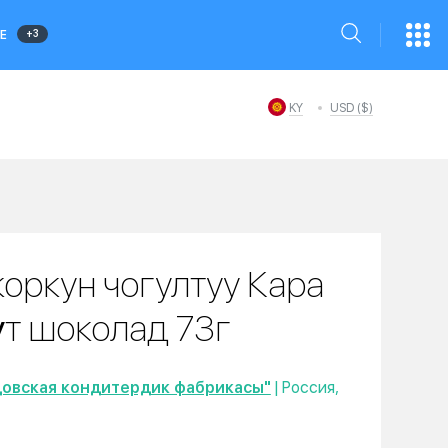
+3
Е
KY
USD ($)
коркун чогултуу Кара
үт шоколад 73г
цовская кондитердик фабрикасы"
| Россия,