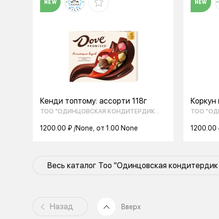
NEW
NEW
Кенди топтому: ассорти 118г
Коркун
кара ж
ТОО "ОДИНЦОВСКАЯ КОНДИТЕРДИК
ТОО "О
коллекц
ФАБРИКАСЫ"
ФАБРИК
1200.00 ₽ /None, от 1.00 None
1200.00 
Весь каталог Тоо "Одинцовская кондитердик
Назад
Вверх