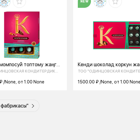
NEW
 момпосуй топтому жаңгак
Кенди шоколад коркун жа
ана сүт шоколад
коллекциясы 165г
ДИНЦОВСКАЯ КОНДИТЕРДИК
ТОО "ОДИНЦОВСКАЯ КОНДИТ
иясы 110г
АСЫ"
ФАБРИКАСЫ"
₽ /None, от 1.00 None
1500.00 ₽ /None, от 1.00 Non
 фабрикасы"