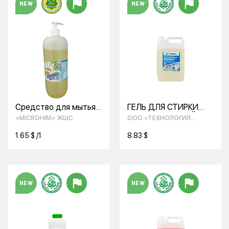
NEW
NEW
Средство для мытья
ГЕЛЬ ДЛЯ СТИРКИ
посуды с ароматом
УНИВЕРСАЛЬНЫЙ
«MICROHIM» ЖШС
ООО «ТЕХНОЛОГИЯ
лимона Биоклин Элит
УЮТА»
1.65 $ /1
8.83 $
NEW
NEW