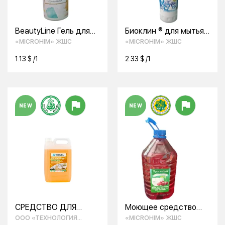
BeautyLine Гель для
Биоклин ® для мытья
душа DETOX for
и чистки унитазов
«MICROHIM» ЖШС
«MICROHIM» ЖШС
WOMEN
1.13 $ /1
2.33 $ /1
NEW
NEW
СРЕДСТВО ДЛЯ
Моющее средство
МЫТЬЯ ПОСУДЫ С
для посуды
ООО «ТЕХНОЛОГИЯ
«MICROHIM» ЖШС