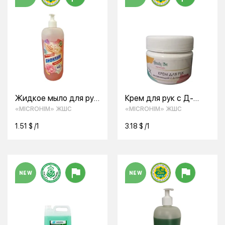
Жидкое мыло для рук
Крем для рук с Д-
роза Биоклин
пантенол Beauty Line
«MICROHIM» ЖШС
«MICROHIM» ЖШС
DETOX
1.51 $ /1
3.18 $ /1
NEW
NEW