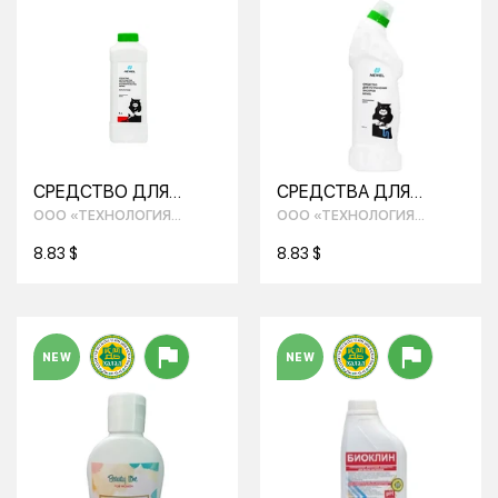
СРЕДСТВО ДЛЯ
СРЕДСТВА ДЛЯ
ОЧИСТКИ ПОСЛЕ
УСТРАНЕНИЯ
ООО «ТЕХНОЛОГИЯ
ООО «ТЕХНОЛОГИЯ
РЕМОНТА И
ЗАСОРОВ И ЧИСТКИ
УЮТА»
УЮТА»
СТРОИТЕЛЬСТВА
ТРУБ
8.83 $
8.83 $
КИСЛОТНОЕ
NEW
NEW