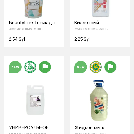
BeautyLine Тоник для
Кислотный
лица DETOX for
концентрат для
«MICROHIM» ЖШС
«MICROHIM» ЖШС
WOMEN
мытья сантехники
Биоклин
2.54 $ /1
2.25 $ /1
NEW
NEW
УНИВЕРСАЛЬНОЕ
Жидкое мыло
ЧИСТЯЩЕЕ
«Биоклин» для рук