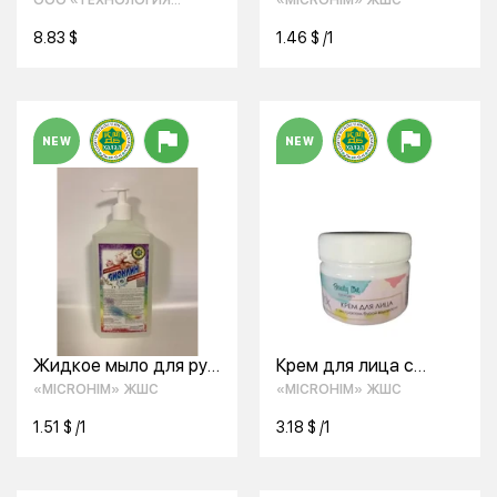
ООО «ТЕХНОЛОГИЯ
«MICROHIM» ЖШС
СРЕДСТВО
алоэ
УЮТА»
8.83 $
1.46 $ /1
NEW
NEW
Жидкое мыло для рук
Крем для лица с
Биоклин
экстрактом бурой
«MICROHIM» ЖШС
«MICROHIM» ЖШС
водоросли Beauty
Line DETOX
1.51 $ /1
3.18 $ /1