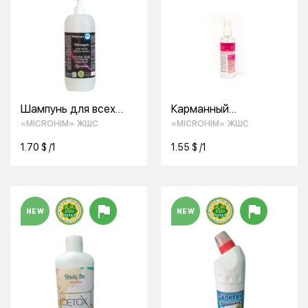
Шампунь для всех
Карманный
типов волос Биоклин
антисептик Изосепт
«MICROHIM» ЖШС
«MICROHIM» ЖШС
1.70 $ /1
1.55 $ /1
NEW
NEW