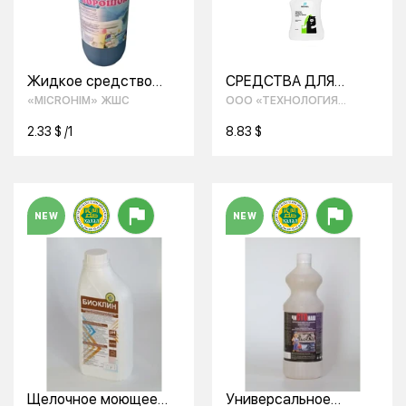
Жидкое средство
СРЕДСТВА ДЛЯ
для стирки Биоклин
МЫТЬЯ СТЕКОЛ И
«MICROHIM» ЖШС
ООО «ТЕХНОЛОГИЯ
ЗЕРКАЛ
УЮТА»
2.33 $ /1
8.83 $
NEW
NEW
Щелочное моющее
Универсальное