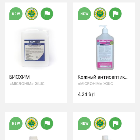
ПОЛОМОЕЧНЫХ
МАШИН
NEW
NEW
БИОХИМ
Кожный антисептик
Клоббер Септ
«MICROHIM» ЖШС
«MICROHIM» ЖШС
4.24 $ /1
NEW
NEW