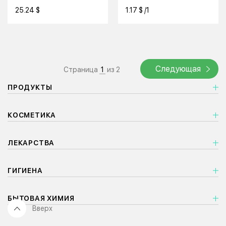
АРОМАТОМ СЛАДКИЙ
ПростоБыт с
УЮТА»
ЦИТРУС
ароматом вишни
25.24 $
1.17 $ /1
Следующая
Страница
1
из 2
ПРОДУКТЫ
КОСМЕТИКА
ЛЕКАРСТВА
ГИГИЕНА
БЫТОВАЯ ХИМИЯ
Вверх