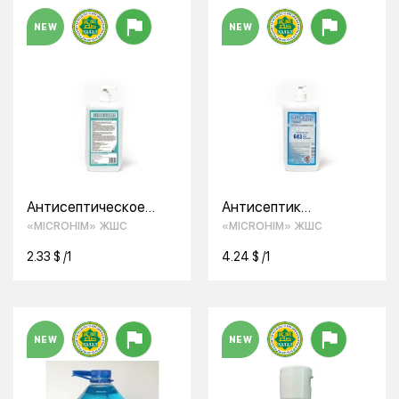
NEW
NEW
Антисептическое
Антисептик
мыло "Биоклин"
«Биосепт»
«MICROHIM» ЖШС
«MICROHIM» ЖШС
2.33 $ /1
4.24 $ /1
NEW
NEW