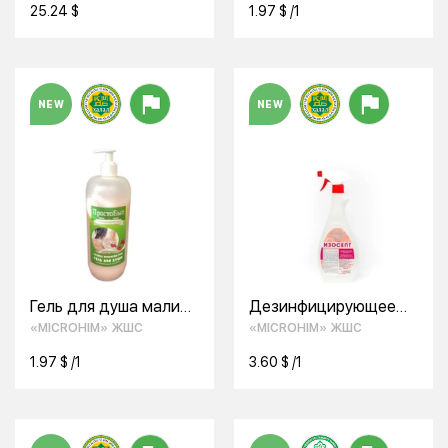
25.24 $
1.97 $ /1
NEW
NEW
Гель для душа малина
Дезинфицирующее
со сливками
средство (кожный
«MICROHIM» ЖШС
«MICROHIM» ЖШС
ПростоБыт
антисептик)
«Изосепт»
1.97 $ /1
3.60 $ /1