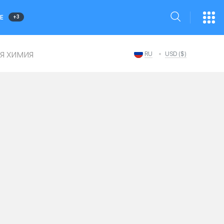
+3
Е
я химия
RU
USD ($)