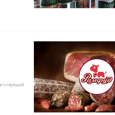
тами Халяль.
тветствующей