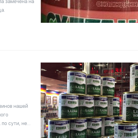
ла замечена на
а.
зинов нашей
ного
по сути, не