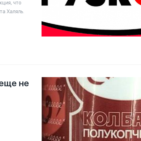
кция, что
та Халяль.
 еще не