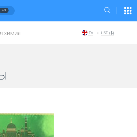
+3
я химия
TA
USD ($)
ы