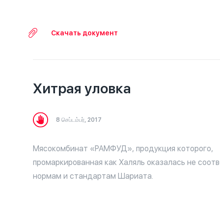
подтвержденной своего происхождение докумен
Скачать документ
Хитрая уловка
8 செப்டம்பர், 2017
Мясокомбинат «РАМФУД», продукция которого,
промаркированная как Халяль оказалась не соо
нормам и стандартам Шариата.