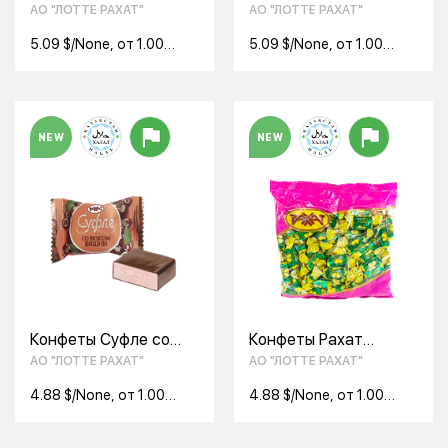
вкусом Абрикоса 1кг
Малины Суфле Рахат
АО "ЛОТТЕ РАХАТ"
АО "ЛОТТЕ РАХАТ"
кг
5.09 $/None, от 1.00
5.09 $/None, от 1.00
None
None
NEW
NEW
Конфеты Суфле со
Конфеты Рахат
вкусом вишня Рахат
Цитрон 1 кг
АО "ЛОТТЕ РАХАТ"
АО "ЛОТТЕ РАХАТ"
1кг
4.88 $/None, от 1.00
4.88 $/None, от 1.00
None
None