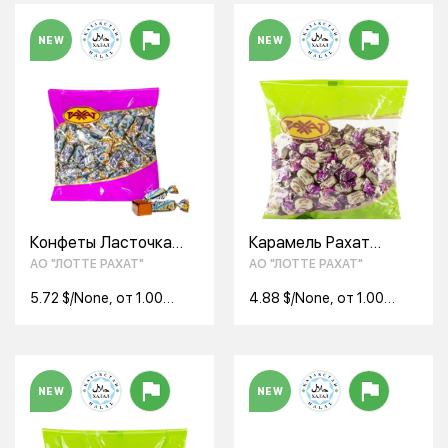
NEW
NEW
Конфеты Ласточка
Карамель Рахат
"Рахат"
"Миндальная", 1 кг
АО "ЛОТТЕ РАХАТ"
АО "ЛОТТЕ РАХАТ"
5.72 $/None, от 1.00
4.88 $/None, от 1.00
None
None
NEW
NEW