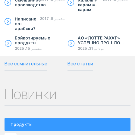
Смешанное
Халяль +
производство
харам =
харам
ستمبر 8, 2017
Написано
по-
арабски?
Это еще не
Бойкотируемые
АО «ЛОТТЕ РАХАТ»
халяль!
продукты
УСПЕШНО ПРОШЛО
РЕСЕРТИФИКАЦИЮ
جولائی 31, 2025
ستمبر 15, 2025
ПО
ПОДТВЕРЖДЕНИЮ
СООТВЕТСТВИЯ
Все сомнительные
Все статьи
СТАНДАРТУ ХАЛАЛ
Новинки
Продукты