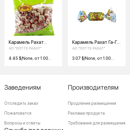
Карамель Рахат
Карамель Рахат Га-Га-
"Арахисовая", 1 кг
Га 1 кг
АО "ЛОТТЕ РАХАТ"
АО "ЛОТТЕ РАХАТ"
4.45 $/None, от 1.00
3.07 $/None, от 1.00
None
None
Заведениям
Производителям
Отследить заказ
Продление размещения
Пожаловатся
Реклама продукта
Вопросы и ответы
Требования для размещения