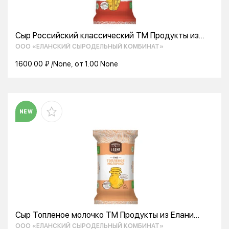
Сыр Российский классический TM Продукты из
Елани (350г)
ООО «ЕЛАНСКИЙ СЫРОДЕЛЬНЫЙ КОМБИНАТ»
1600.00 ₽ /None, от 1.00 None
NEW
Сыр Топленое молочко TM Продукты из Елани
(350г)
ООО «ЕЛАНСКИЙ СЫРОДЕЛЬНЫЙ КОМБИНАТ»