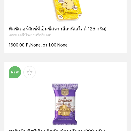
ทิลซิเตอร์ลักซ์ทีเอ็มชีสจากอีลานี่(สไลด์ 125 กรัม)
แอลแอลซี"โรงงานชีสอีแลน"
1600.00 ₽ /None, от 1.00 None
NEW