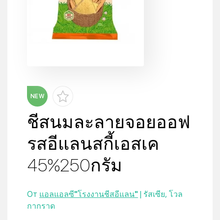
NEW
ชีสนมละลายจอยออฟ
รสอีแลนสกี้เอสเค
45%250กรัม
От
แอลแอลซี"โรงงานชีสอีแลน"
| รัสเซีย, โวล
กากราด