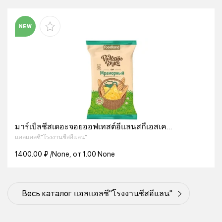
NEW
มาร์เบิ้ลชีสเดอะจอยออฟเทสต์อีแลนสกี้เอสเค
45%250กรัม
แอลแอลซี"โรงงานชีสอีแลน"
1400.00 ₽ /None, от 1.00 None
Весь каталог แอลแอลซี"โรงงานชีสอีแลน"