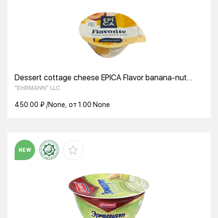
Dessert cottage cheese EPICA Flavor banana-nut
cream 7.6% BZMJ 130 g
"EHRMANN" LLC
450.00 ₽ /None, от 1.00 None
NEW