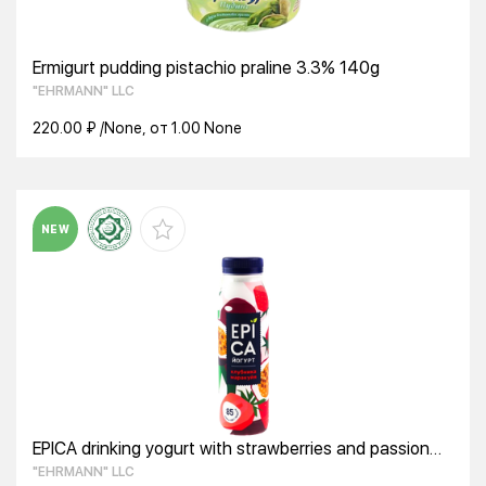
Ermigurt pudding pistachio praline 3.3% 140g
"EHRMANN" LLC
220.00 ₽ /None, от 1.00 None
NEW
EPICA drinking yogurt with strawberries and passion
fruit 2.5% 260g
"EHRMANN" LLC