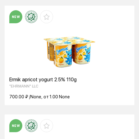
NEW
Ermik apricot yogurt 2.5% 110g
"EHRMANN" LLC
700.00 ₽ /None, от 1.00 None
NEW