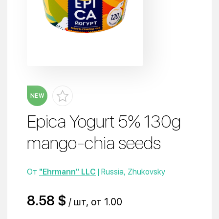
NEW
Epica Yogurt 5% 130g
mango-chia seeds
От
"Ehrmann" LLC
| Russia, Zhukovsky
8.58 $
/ шт, от 1.00