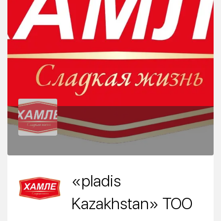
«pladis
Kazakhstan» ТОО