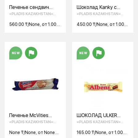
Печенье сендвич
Шоколад Kanky с
Halley покрытый
молочно-кремовой
«PLADIS KAZAKHSTAN»
«PLADIS KAZAKHSTAN»
молочным шоколадом
начинкой 35 гр
ТОО
ТОО
с маршмэллоу 30г
560.00 ₸/None, от 1.00
450.00 ₸/None, от 1.00
None
None
NEW
NEW
Печенье McVities
ШОКОЛАД ULKER
Digestive из
36ГР ALBENI LATTE
«PLADIS KAZAKHSTAN»
«PLADIS KAZAKHSTAN»
цельнозерных злаков
ТОО
ТОО
с молочным кремом
None ₸/None, от None
165.00 ₸/None, от 1.00
90 гр