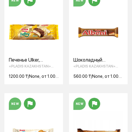
NEW
NEW
Печенье Ülker,
Шоколадный
сэндвич Halley Банан
батончик "Ülker" Albeni
«PLADIS KAZAKHSTAN»
«PLADIS KAZAKHSTAN»
280гр
40 гр
ТОО
ТОО
1200.00 ₸/None, от 1.00
560.00 ₸/None, от 1.00
None
None
NEW
NEW