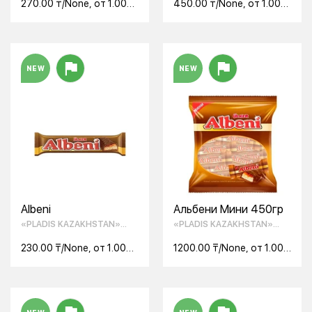
73 г
270.00 ₸/None, от 1.00
450.00 ₸/None, от 1.00
None
None
NEW
NEW
Albeni
Альбени Мини 450гр
«PLADIS KAZAKHSTAN»
«PLADIS KAZAKHSTAN»
ТОО
ТОО
230.00 ₸/None, от 1.00
1200.00 ₸/None, от 1.00
None
None