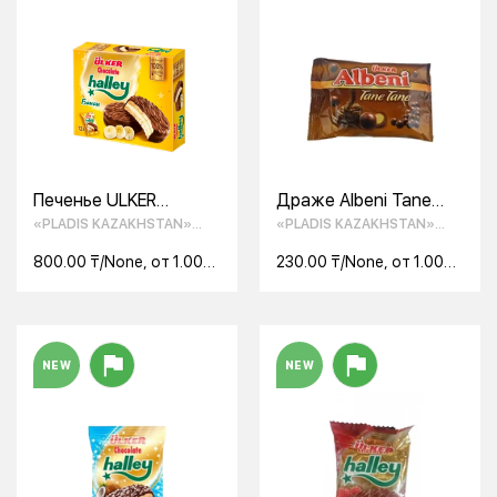
Печенье ULKER
Драже Albeni Tane
"Halley", с банановой
Tane печенье
«PLADIS KAZAKHSTAN»
«PLADIS KAZAKHSTAN»
начинкой, 336 гр
молочным шоколадом
ТОО
ТОО
37 г
800.00 ₸/None, от 1.00
230.00 ₸/None, от 1.00
None
None
NEW
NEW