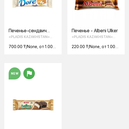
Печенье-сендвич
Печенье - Albeni Ülker
DOREс кремом с
«PLADIS KAZAKHSTAN»
«PLADIS KAZAKHSTAN»
ванильным вкусом 73
ТОО
ТОО
г
700.00 ₸/None, от 1.00
220.00 ₸/None, от 1.00
None
None
NEW