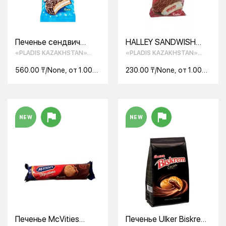
Печенье сендвич
HALLEY SANDWISH
Halley покрытый
30ГР КЛУБНИКА
«PLADIS KAZAKHSTAN»
«PLADIS KAZAKHSTAN»
молочным шоколадом
ТОО
ТОО
с маршмэллоу и
560.00 ₸/None, от 1.00
230.00 ₸/None, от 1.00
кокосовой стружкой
None
None
28г
NEW
NEW
Печенье McVities
Печенье Ulker Biskrem