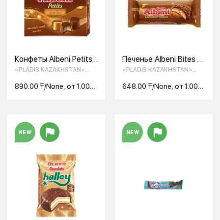
Конфеты Albeni Petits
Печенье Albeni Bites с
шоколадные с
карамелью в
«PLADIS KAZAKHSTAN»
«PLADIS KAZAKHSTAN»
кремовой начинкой и
молочном шоколаде
ТОО
ТОО
крошками печенья 192
170 г
890.00 ₸/None, от 1.00
648.00 ₸/None, от 1.00
г
None
None
NEW
NEW