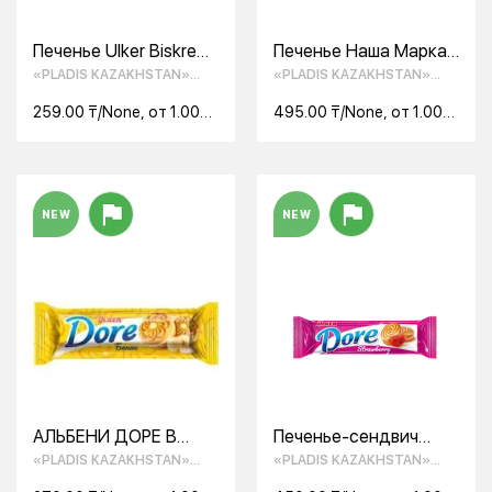
Печенье Ulker Biskrem
Печенье Наша Марка,
dark с какао 100 г
760гр
«PLADIS KAZAKHSTAN»
«PLADIS KAZAKHSTAN»
ТОО
ТОО
259.00 ₸/None, от 1.00
495.00 ₸/None, от 1.00
None
None
NEW
NEW
АЛЬБЕНИ ДОРЕ В
Печенье-сендвич
АССОРТ
DOREс кремом с
«PLADIS KAZAKHSTAN»
«PLADIS KAZAKHSTAN»
клубничным вкусом
ТОО
ТОО