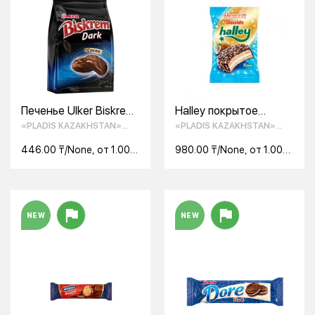
Печенье Ulker Biskrem
Halley покрытое
dark 180 г
молочным шоколадом
«PLADIS KAZAKHSTAN»
«PLADIS KAZAKHSTAN»
сэндвич-печенье с
ТОО
ТОО
маршмэллоу и
446.00 ₸/None, от 1.00
980.00 ₸/None, от 1.00
кокосовой стружкой
None
None
NEW
NEW