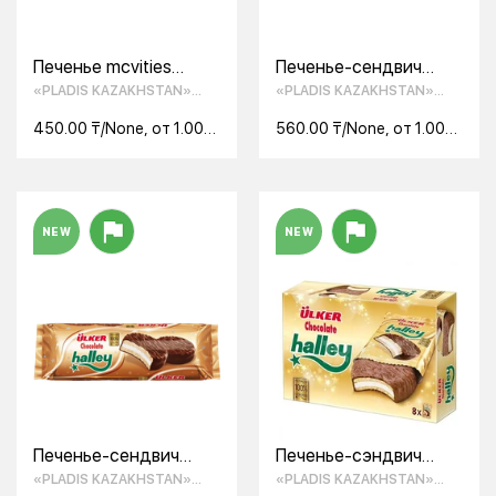
Печенье mcvities
Печенье-сендвич
100гр tartlets
DOREс какао и
«PLADIS KAZAKHSTAN»
«PLADIS KAZAKHSTAN»
молочный шоколад
кремом 73 г
ТОО
ТОО
450.00 ₸/None, от 1.00
560.00 ₸/None, от 1.00
None
None
NEW
NEW
Печенье-сендвич
Печенье-сэндвич
Halley покрытое
Halley с маршмеллоу
«PLADIS KAZAKHSTAN»
«PLADIS KAZAKHSTAN»
молочным шоколадом
(8 х 28 г)
ТОО
ТОО