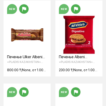
NEW
NEW
Печенье Ulker Albeni
Печенье Albeni
Round
MCVities из
«PLADIS KAZAKHSTAN»
«PLADIS KAZAKHSTAN»
цельнозерновых
ТОО
ТОО
злаков,29,4гр
800.00 ₸/None, от 1.00
230.00 ₸/None, от 1.00
None
None
NEW
NEW