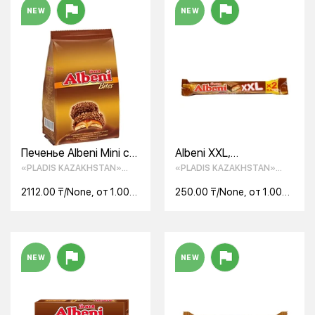
NEW
NEW
Печенье Albeni Mini с
Albeni XXL,
карамелью в
Шоколадный
«PLADIS KAZAKHSTAN»
«PLADIS KAZAKHSTAN»
молочном шоколаде
батончик Ülker Albeni
ТОО
ТОО
500 г
Super
2112.00 ₸/None, от 1.00
250.00 ₸/None, от 1.00
None
None
NEW
NEW