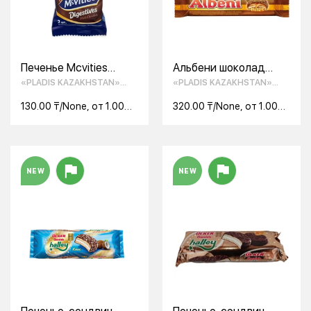
Печенье Mcvities
Альбени шоколад
Digestives молочное/
55гр
«PLADIS KAZAKHSTAN»
«PLADIS KAZAKHSTAN»
шоколадное 33,3 гр
ТОО
ТОО
130.00 ₸/None, от 1.00
320.00 ₸/None, от 1.00
None
None
NEW
NEW