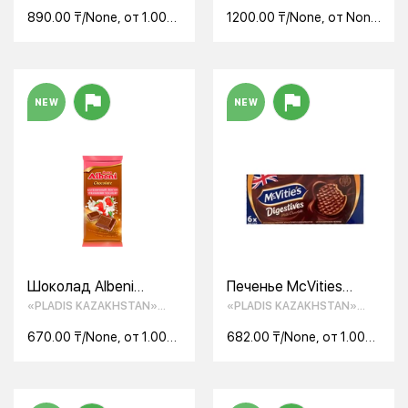
с маршмэллоу 224 г
890.00 ₸/None, от 1.00
1200.00 ₸/None, от None
None
None
NEW
NEW
Шоколад Albeni
Печенье McVities
Chocolate молочный с
Digestive из
«PLADIS KAZAKHSTAN»
«PLADIS KAZAKHSTAN»
клубнично-
цельнозерных злаков
ТОО
ТОО
йогуртовым кремовым
покрытое молочным
670.00 ₸/None, от 1.00
682.00 ₸/None, от 1.00
печеньем и кусочками
шоколадом 33,3 гр
None
None
карамели 85 г