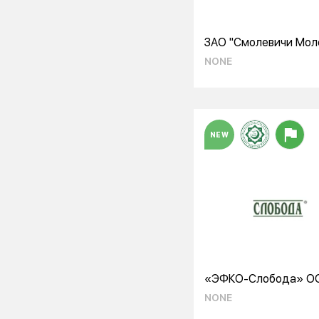
ЗАО "Смолевичи Мол
NONE
NEW
«ЭФКО-Слобода» О
NONE