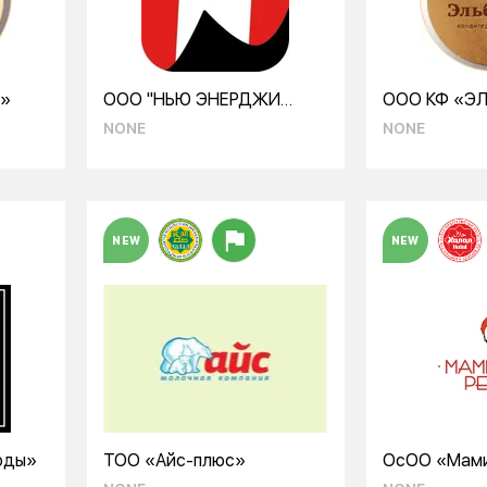
К»
ООО "НЬЮ ЭНЕРДЖИ
ООО КФ «ЭЛ
ДРИНКС"
NONE
NONE
NEW
NEW
оды»
ТОО «Айс-плюс»
ОсОО «Мами