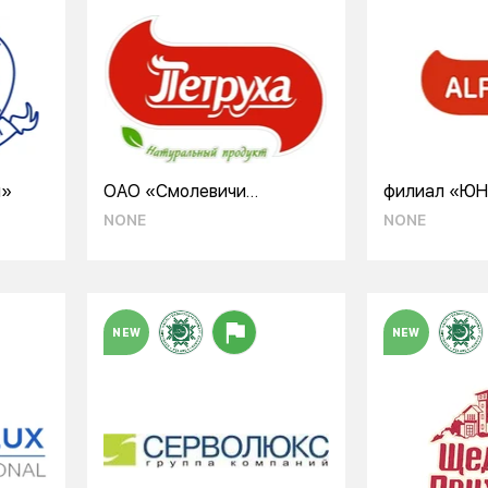
ы»
ОАО «Смолевичи
филиал «Ю
Бройлер»
«Смолевичи
NONE
NONE
NEW
NEW