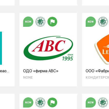
NEW
NEW
щеаой
ОДО «фирма АВС»
ООО «Фабри
NONE
КОНДИТЕРСК
NEW
NEW