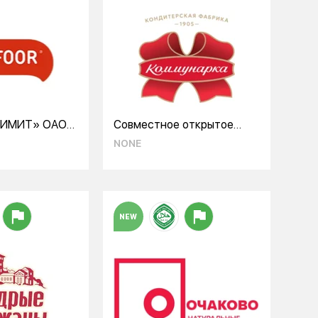
НИМИТ» ОАО
Совместное открытое
 Бройлер»
акционерное общество
NONE
«Коммунарка»
NEW