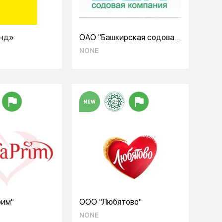
нд»
ОАО "Башкирская содовая
компания"
NONE
NEW
рим"
ООО "Любятово"
NONE