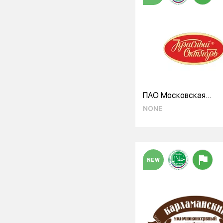
ПАО Московская
кондитерская фабри
NONE
«Красный Октябрь»
NEW