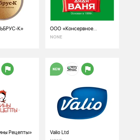
ЬБРУС-К»
ООО «Консервное
предприятие Русское поле
NONE
– Албаши»
NEW
ны Рецепты»
Valio Ltd