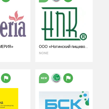
МЕРИЯ»
ООО «Ногинский пищевой
комбинат»
NONE
NEW