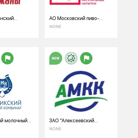
нский
АО Московский пиво-
омбинат»
безалкогольный комбинат
NONE
"ОЧАКОВО"
NEW
ий молочный
ЗАО "Алексеевский
ООО
молочноконсервный
NONE
комбинат" (АМКК)