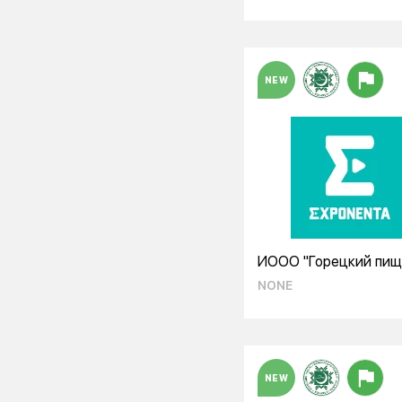
NEW
ИООО "Горецкий пи
комбинат"
NONE
NEW