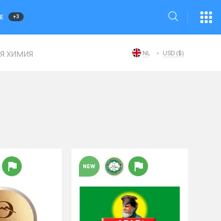
+3
Е
я химия
NL
USD ($)
NEW