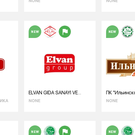
NONE
NONE
NEW
NEW
ELVAN GIDA SANAYI VE
ПК "Ильинск
TICARET A.S
ИКА
NONE
NONE
NEW
NEW