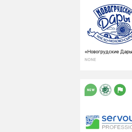
«Новогрудские Дар
NONE
NEW