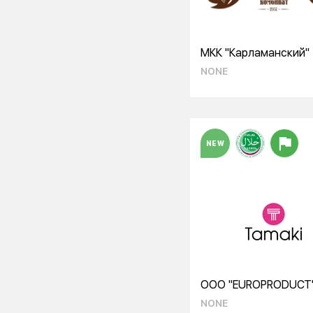
МКК "Карламанский"
NONE
NEW
ООО "EUROPRODUCT
NONE