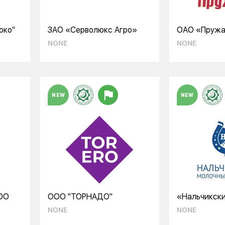
око"
ЗАО «Серволюкс Агро»
ОАО «Пружа
молочный к
NONE
NONE
NEW
NEW
ОО
ООО "ТОРНАДО"
«Нальчикск
комбинат» 
NONE
NONE