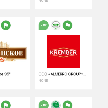
NONE
NEW
ое 95"
ООО «ALMERRO GROUP»
«Krember»
NONE
NEW