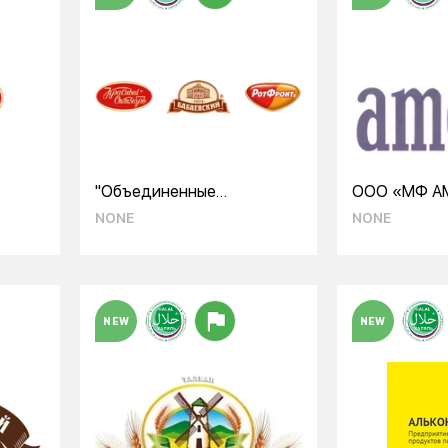
"Объединенные
ООО «МФ А
ка
кондитеры" ООО
NONE
NONE
NEW
NEW