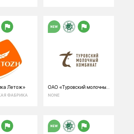
NEW
ка Летож»
ОАО «Туровский молочный
комбинат»
АЯ ФАБРИКА
NONE
NEW