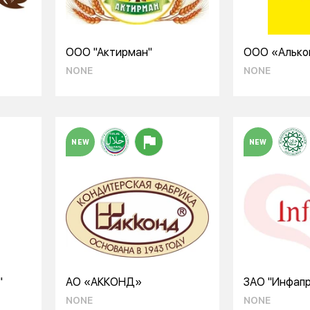
ООО "Актирман"
ООО «Алько
NONE
NONE
NEW
NEW
"
АО «АККОНД»
ЗАО "Инфап
NONE
NONE