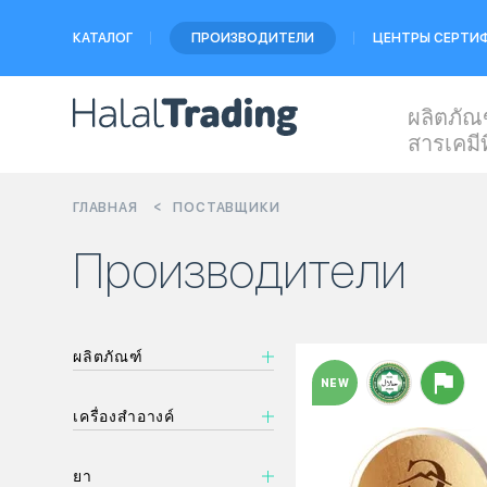
КАТАЛОГ
ПРОИЗВОДИТЕЛИ
ЦЕНТРЫ СЕРТИ
ผลิตภัณ
สารเคมีท
ГЛАВНАЯ
ПОСТАВЩИКИ
Производители
ผลิตภัณฑ์
NEW
เครื่องสำอางค์
ยา