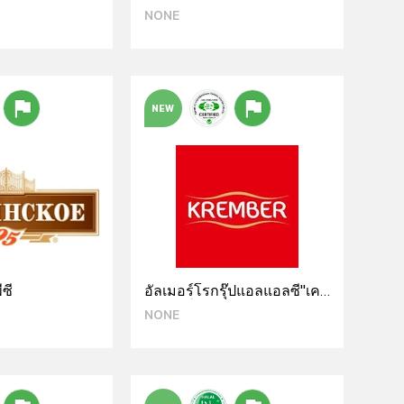
NONE
NEW
ซี
อัลเมอร์โรกรุ๊ปแอลแอลซี"เค
รมเบอร์"
NONE