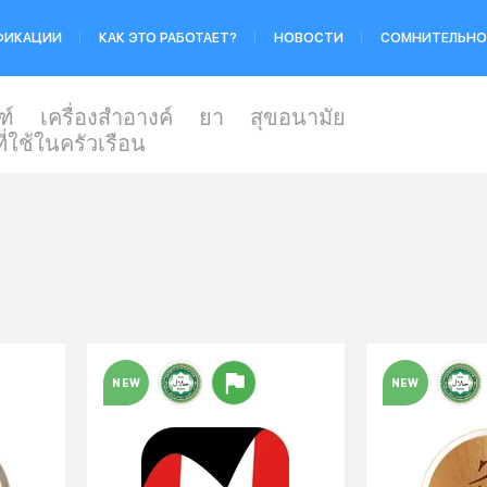
ФИКАЦИИ
КАК ЭТО РАБОТАЕТ?
НОВОСТИ
СОМНИТЕЛЬНО
ฑ์
เครื่องสำอางค์
ยา
สุขอนามัย
ี่ใช้ในครัวเรือน
NEW
NEW