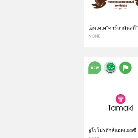
เอ็มเคเค"คาร์ลามันสกี้"
NONE
NEW
ยูโรโปรดักส์แอลแอลซี