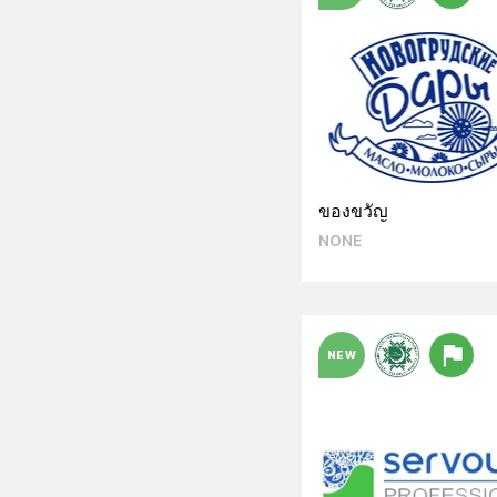
ของขวัญ
NONE
NEW