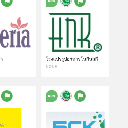
NEW
กา
โรงแปรรูปอาหารโนกินสกี้
NONE
NEW