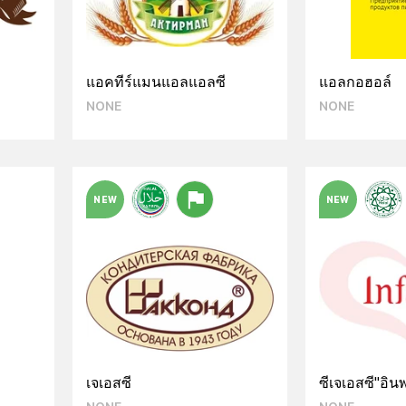
แอคทีร์แมนแอลแอลซี
แอลกอฮอล์
NONE
NONE
NEW
NEW
เจเอสซี
ซีเจเอสซี"อิน