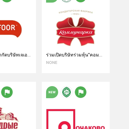
จำกัดบริษัทเจเอส
ร่วมเปิดบริษัทร่วมหุ้น"คอม
กัด
มูนาร์กา"
NONE
NEW