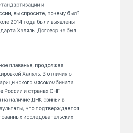
стандартизации и
сии, вы спросите, почему был?
июле 2014 года были выявлены
арта Халяль. Договор не был
ное плаванье, продолжая
ировкой Халяль. В отличия от
Царицынского мясокомбината
 России и странах СНГ.
 на наличие ДНК свиньи в
зультаты, что подтверждается
тованных исследовательских