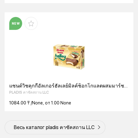
NEW
แซนด์วิชคุกกี้อัลเกอร์ฮัลเลย์มิลค์ช็อกโกแลตผสมมาร์ช
เมลโลว์ 336 กรัม
PLADIS คาซัคสถาน LLC
1084.00 ₸ /None, от 1.00 None
Весь каталог pladis คาซัคสถาน LLC