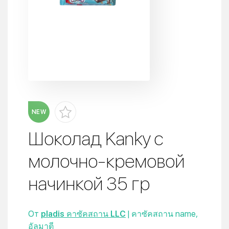
NEW
Шоколад Kanky с
молочно-кремовой
начинкой 35 гр
От
pladis คาซัคสถาน LLC
| คาซัคสถาน name,
อัลมาตี