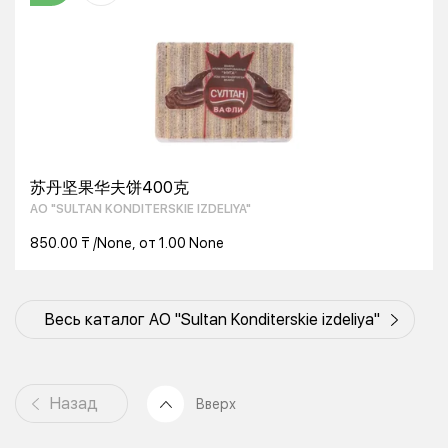
苏丹坚果华夫饼400克
AO "SULTAN KONDITERSKIE IZDELIYA"
850.00 ₸ /None, от 1.00 None
Весь каталог AO "Sultan Konditerskie izdeliya"
Назад
Вверх