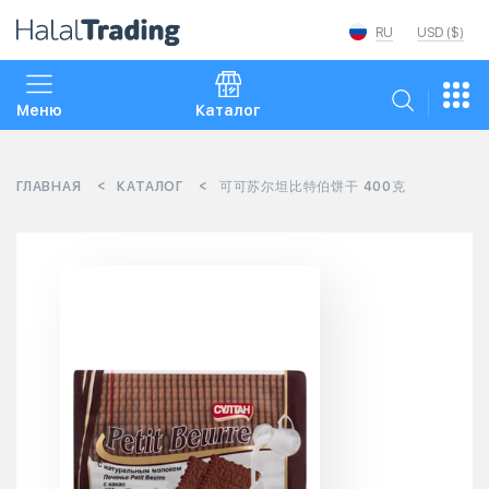
RU
USD ($)
Меню
Каталог
ГЛАВНАЯ
КАТАЛОГ
可可苏尔坦比特伯饼干 400克