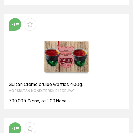
NEW
Sultan Creme brulee waffles 400g.
AO "SULTAN KONDITERSKIE IZDELIYA"
700.00 ₸ /None, от 1.00 None
NEW