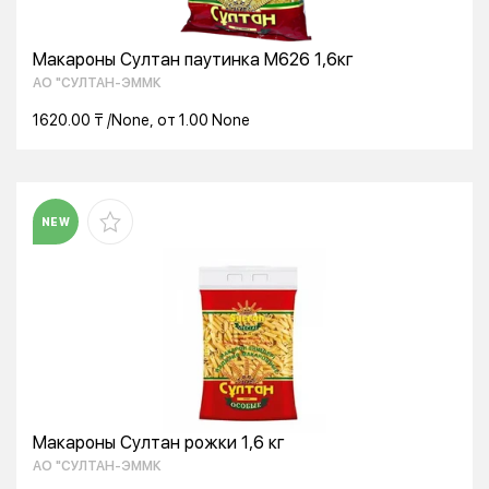
Макароны Султан паутинка М626 1,6кг
АО "СУЛТАН-ЭММК
1620.00 ₸ /None, от 1.00 None
NEW
Макароны Султан рожки 1,6 кг
АО "СУЛТАН-ЭММК