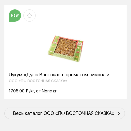
NEW
Лукум «Душа Востока» с ароматом лимона и
арахисом 2,3кг.
ООО «ПФ ВОСТОЧНАЯ СКАЗКА»
1705.00 ₽ /кг, от None кг
Весь каталог ООО «ПФ ВОСТОЧНАЯ СКАЗКА»