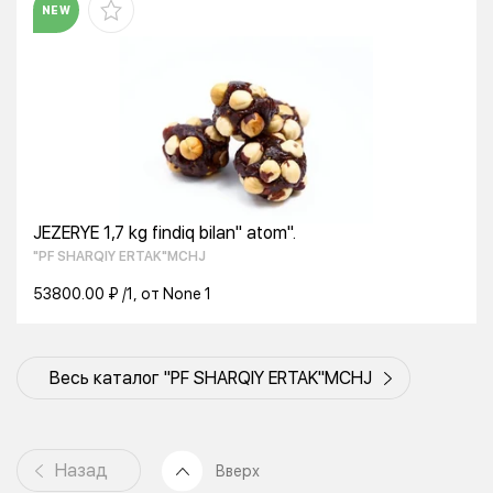
NEW
JEZERYE 1,7 kg findiq bilan" atom".
"PF SHARQIY ERTAK"MCHJ
53800.00 ₽ /1, от None 1
Весь каталог "PF SHARQIY ERTAK"MCHJ
Назад
Вверх