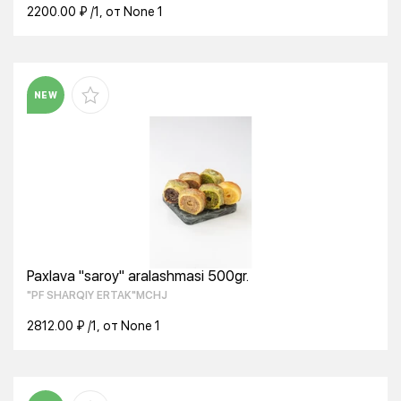
2200.00 ₽ /1, от None 1
NEW
Paxlava "saroy" aralashmasi 500gr.
"PF SHARQIY ERTAK"MCHJ
2812.00 ₽ /1, от None 1