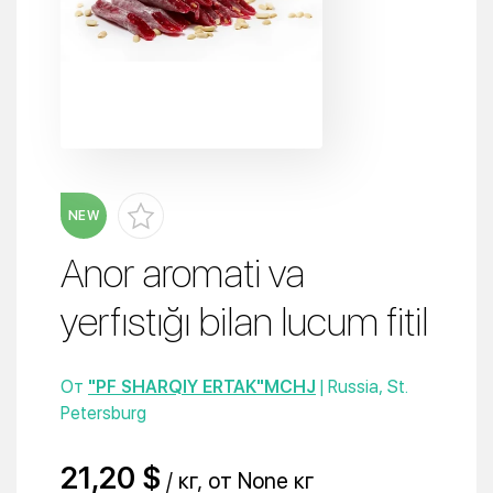
NEW
Anor aromati va
yerfıstığı bilan lucum fitil
От
"PF SHARQIY ERTAK"MCHJ
| Russia, St.
Petersburg
21,20 $
/ кг, от None кг