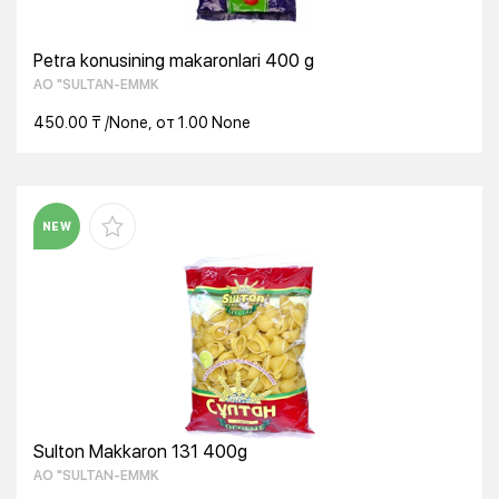
Petra konusining makaronlari 400 g
AO "SULTAN-EMMK
450.00 ₸ /None, от 1.00 None
NEW
Sulton Makkaron 131 400g
AO "SULTAN-EMMK