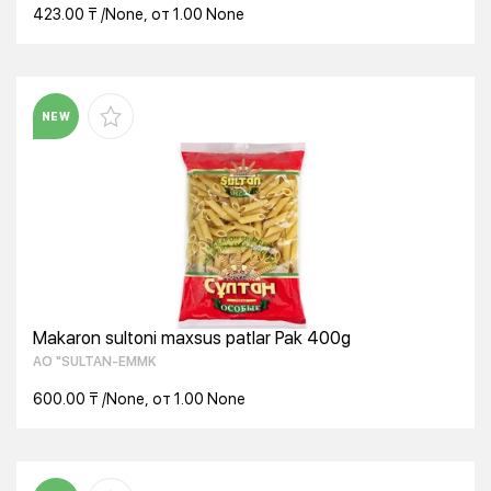
423.00 ₸ /None, от 1.00 None
NEW
Makaron sultoni maxsus patlar Pak 400g
AO "SULTAN-EMMK
600.00 ₸ /None, от 1.00 None