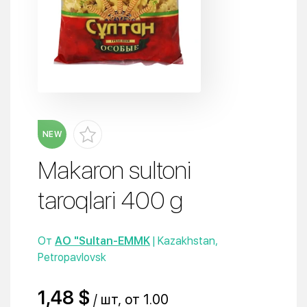
NEW
Makaron sultoni
taroqlari 400 g
От
AO "Sultan-EMMK
| Kazakhstan,
Petropavlovsk
1,48 $
/ шт, от 1.00