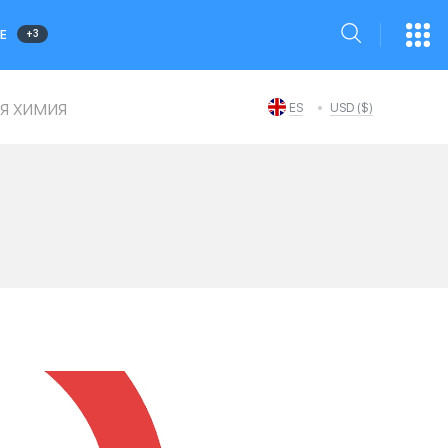
+3
Е
я химия
ES
USD ($)