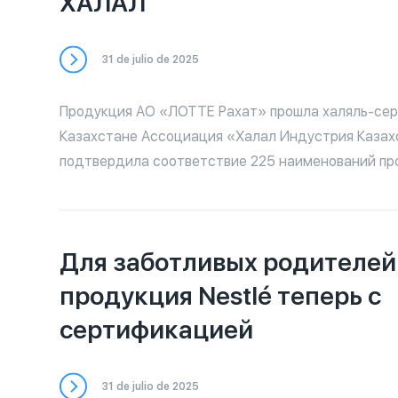
ХАЛАЛ
31 de julio de 2025
Продукция АО «ЛОТТЕ Рахат» прошла халяль-се
Казахстане Ассоциация «Халал Индустрия Казахстана»
подтвердила соответствие 225 наименований пр
«ЛОТТЕ Рахат» требованиям стандарта Халал.
Сертифицированный ассортимент включает: 🍫 шо
конфеты, 🍭 карамель, 🍪 печенье, 🍯 ирис, 🧇 вафл
Для заботливых родителей:
также полуфабрикаты шоколадного производства. Экспер
Ассоциации провели тщательную инспекцию всех
продукция Nestlé теперь с
производства, включая Шымкентскую производс
сертификацией
площадку, и детально проанализировали докуме
используемое сырье и ингредиенты. 📌 Сертификаты выданы: —
АО «ЛОТТЕ Рахат»: № AHIKKZ-472 от 28.03.2025 
31 de julio de 2025