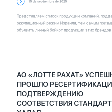
15 de septiembre de 2025
Представляем список продукции компаний, под
оккупационный режим Израиля, тем самым призы
объявить личный бойкот продукции этих брендов 
причастности к оккупации Палестины. Для повсе
рекомендуется прибегать к аналогам данных про
имеющих отношения к Израилю. Доказательства 
компаний опубликованы на сайте Boycott.thewitne
описания каждой компании (кнопка «Proof»). Спис
и дополняется по мере поступления информации 
АО «ЛОТТЕ РАХАТ» УСПЕШ
доказательной базой.
ПРОШЛО РЕСЕРТИФИКАЦИ
ПОДТВЕРЖДЕНИЮ
СООТВЕТСТВИЯ СТАНДАРТ