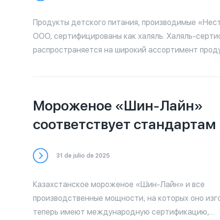
до 27.03.2026) — ТОО «Рахат-Шымкент»: № AHIKK
30.03.2025 (действителен до 29.03.2026) Теперь халяль-
Продукты детского питания, производимые «Нес
продукция от «ЛОТТЕ Рахат» официально подтв
ООО, сертифицированы как халяль. Халяль-серт
доступна для потребителей, соблюдающих нормы
распространяется на широкий ассортимент прод
Полный список продукции можно найти в нашем 
предназначенной для детского питания. Рекомендуем
ознакомиться с перечнем сертифицированных то
доступен в нашем приложении. Обратите внимани
Мороженое «Шин-Лайн»
может отсутствовать знак «Халяль», поэтому дл
в соответствии стандартам исламского питания 
соответствует стандартам 
сверяться с официальным списком.
31 de julio de 2025
Казахстанское мороженое «Шин-Лайн» и все
производственные мощности, на которых оно изг
теперь имеют международную сертификацию,