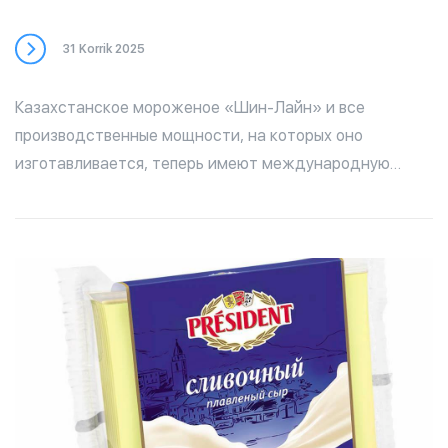
31 Korrik 2025
Казахстанское мороженое «Шин-Лайн» и все
производственные мощности, на которых оно
изготавливается, теперь имеют международную
сертификацию, подтверждающую соответствие
требованиям Халяль (Halal). Получены документы,
подтверждающие сертификацию всех
производственны площадок «Шин-Лайн» согласно
международному стандарту GSO 2055.1:2015. В
компании считают, что этот сертификат имеет очень
большое значение как с точки зрения продаж
продукта на внутреннем рынке, так и для экспорта
казахстанского мороженого на рынки стран Азии и
Ближнего Востока, да и не только. Довольно