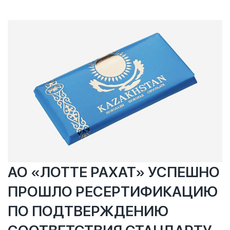
оккупации Палестины. Для повседневных нужд
рекомендуется прибегать к аналогам данных
продукций, не имеющих отношения к Израилю.
Доказательства причастности компаний
опубликованы на сайте Boycott.thewitness.news, внизу
описания каждой компании (кнопка «Proof»). Список не
полный, и дополняется по мере поступления
информации с доказательной базой.
АО «ЛОТТЕ РАХАТ» УСПЕШНО
ПРОШЛО РЕСЕРТИФИКАЦИЮ
ПО ПОДТВЕРЖДЕНИЮ