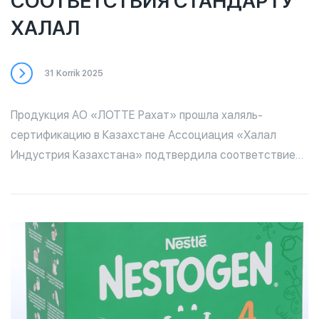
СООТВЕТСТВИЯ СТАНДАРТУ
ХАЛАЛ
31 Korrik 2025
Продукция АО «ЛОТТЕ Рахат» прошла халяль-
сертификацию в Казахстане Ассоциация «Халал
Индустрия Казахстана» подтвердила соответствие
225 наименований продукции АО «ЛОТТЕ Рахат»
требованиям стандарта Халал. Сертифицированный
ассортимент включает: 🍫 шоколад, 🍬 конфеты, 🍭
карамель, 🍪 печенье, 🍯 ирис, 🧇 вафли, 🍡 драже, а
также полуфабрикаты шоколадного производства.
Эксперты Ассоциации провели тщательную
инспекцию всех этапов производства, включая
Шымкентскую производственную площадку, и