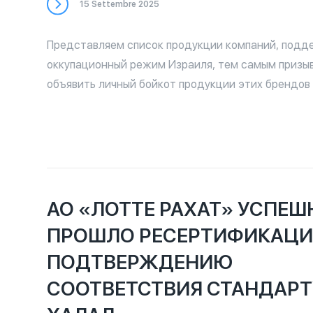
15 Settembre 2025
Представляем список продукции компаний, под
оккупационный режим Израиля, тем самым призы
объявить личный бойкот продукции этих брендов 
причастности к оккупации Палестины. Для повсе
рекомендуется прибегать к аналогам данных про
имеющих отношения к Израилю. Доказательства 
компаний опубликованы на сайте Boycott.thewitne
описания каждой компании (кнопка «Proof»). Спис
и дополняется по мере поступления информации 
АО «ЛОТТЕ РАХАТ» УСПЕШ
доказательной базой.
ПРОШЛО РЕСЕРТИФИКАЦИ
ПОДТВЕРЖДЕНИЮ
СООТВЕТСТВИЯ СТАНДАРТ