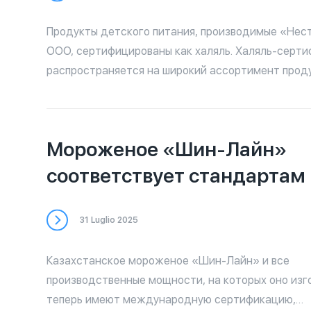
до 27.03.2026) — ТОО «Рахат-Шымкент»: № AHIKK
30.03.2025 (действителен до 29.03.2026) Теперь халяль-
Продукты детского питания, производимые «Нес
продукция от «ЛОТТЕ Рахат» официально подтв
ООО, сертифицированы как халяль. Халяль-серт
доступна для потребителей, соблюдающих нормы
распространяется на широкий ассортимент прод
Полный список продукции можно найти в нашем 
предназначенной для детского питания. Рекомендуем
ознакомиться с перечнем сертифицированных то
доступен в нашем приложении. Обратите внимани
Мороженое «Шин-Лайн»
может отсутствовать знак «Халяль», поэтому дл
в соответствии стандартам исламского питания 
соответствует стандартам 
сверяться с официальным списком.
31 Luglio 2025
Казахстанское мороженое «Шин-Лайн» и все
производственные мощности, на которых оно изг
теперь имеют международную сертификацию,