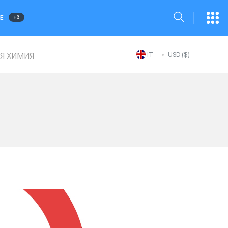
+3
Е
я химия
IT
USD ($)