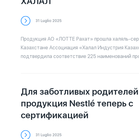
ХАЛАЛ
31 Luglio 2025
Продукция АО «ЛОТТЕ Рахат» прошла халяль-се
Казахстане Ассоциация «Халал Индустрия Казахстана»
подтвердила соответствие 225 наименований пр
«ЛОТТЕ Рахат» требованиям стандарта Халал.
Сертифицированный ассортимент включает: 🍫 шо
конфеты, 🍭 карамель, 🍪 печенье, 🍯 ирис, 🧇 вафл
Для заботливых родителей:
также полуфабрикаты шоколадного производства. Экспер
Ассоциации провели тщательную инспекцию всех
продукция Nestlé теперь с
производства, включая Шымкентскую производс
сертификацией
площадку, и детально проанализировали докуме
используемое сырье и ингредиенты. 📌 Сертификаты выданы: —
АО «ЛОТТЕ Рахат»: № AHIKKZ-472 от 28.03.2025 
31 Luglio 2025